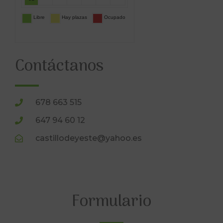
Contáctanos
678 663 515
647 94 60 12
castillodeyeste@yahoo.es
Formulario