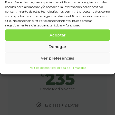
Para ofrecer las mejores experiencias, utilizamos tecnologías como las
cookies para almacenar y/o acceder a la información del dispositivo. El
consentimiento de estas tecnologías nos permitirá procesar datos como
el comportamiento de navegación o las identificaciones únicas en este
sitio. No consentir o retirar el consentimiento, puede afectar
negativamente a ciertas características y funciones.
Aceptar
La Tejera
Denegar
Casa Rural en Yeste
Ver preferencias
Política de cookies
Política de Privacidad
235
€
Precio Medio Noche
12 plazas + 2 Extras