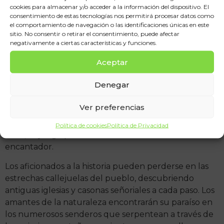
cookies para almacenar y/o acceder a la información del dispositivo. El
se ha ganado una reputación como uno de los
consentimiento de estas tecnologías nos permitirá procesar datos como
mejores alojamientos en Yeste.
el comportamiento de navegación o las identificaciones únicas en este
sitio. No consentir o retirar el consentimiento, puede afectar
Turismo en Yeste: Una
negativamente a ciertas características y funciones.
Experiencia Inolvidable
Aceptar
Denegar
Cuando se trata de turismo en Yeste, las opciones son
infinitas. Ya sea que prefieras sumergirte en la historia
Ver preferencias
del pueblo, explorar su impresionante entorno
natural o simplemente relajarte y disfrutar de la vida
Política de cookies
Política de Privacidad
rural, hay algo para todos en este destino
encantador.
Los aficionados a la historia pueden perderse en las
estrechas callejuelas del pueblo, descubriendo
antiguas iglesias y casonas señoriales a cada paso. Los
amantes de la naturaleza encontrarán su paraíso en
los numerosos senderos que serpentean a través de